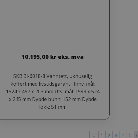
10.195,00
kr
eks. mva
SKB 3i-6018-8 Vanntett, uknuselig
koffert med livstidsgaranti. Innv. mål:
1524 x 457 x 203 mm Utv. mål: 1593 x 524
x 245 mm Dybde bunn: 152 mm Dybde
lokk: 51 mm
←
1
2
3
4
5