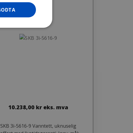
GODTA
10.238,00
kr
eks. mva
SKB 3i-5616-9 Vanntett, uknuselig