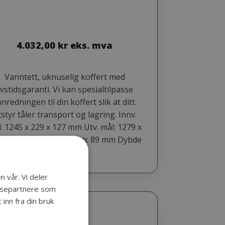
4.032,00
kr
eks. mva
Vanntett, uknuselig koffert med
ivstidsgaranti. Vi kan spesialtilpasse
nnredningen til din koffert slik at ditt
tstyr tåler transport og lagring. Innv.
: 1245 x 229 x 127 mm Utv. mål: 1279 x
3 x 148 mm Dybde bunn: 89 mm Dybde
lokk: 38 mm
n vår. Vi deler
lysepartnere som
inn fra din bruk