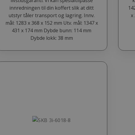
livstidsgaranti. Vi kan spesialtilpasse
k
innredningen til din koffert slik at ditt
142
utstyr tåler transport og lagring. Innv.
x
mål: 1283 x 368 x 152 mm Utv. mål: 1347 x
431 x 174 mm Dybde bunn: 114 mm
Dybde lokk: 38 mm