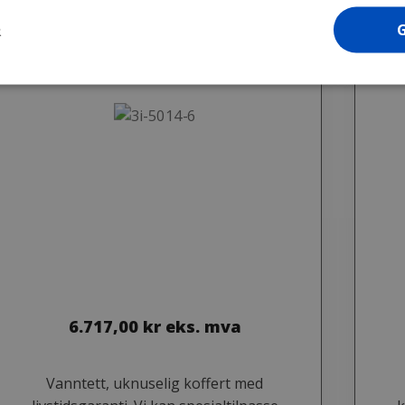
R
6.717,00
kr
eks. mva
Vanntett, uknuselig koffert med