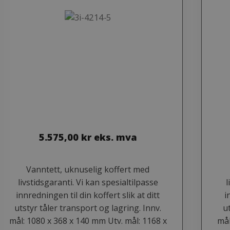
5.575,00
kr
eks. mva
Vanntett, uknuselig koffert med
livstidsgaranti. Vi kan spesialtilpasse
l
innredningen til din koffert slik at ditt
i
utstyr tåler transport og lagring. Innv.
u
mål: 1080 x 368 x 140 mm Utv. mål: 1168 x
mål