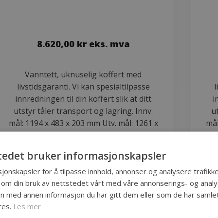
8.620,00
kr
eks. mva
Vanntett, uknuselig koffert med
livstidsgaranti. Vi kan spesialtilpasse
l
innredningen til din koffert slik at ditt
i
utstyr tåler transport og lagring. Innv.
u
mål: 1194 x 483 x 203 mm Utv. mål: 1261 x
mål
546 x 225 mm Dybde bunn: 152 mm
29
Dybde lokk: 51 mm
tedet bruker informasjonskapsler
jonskapsler for å tilpasse innhold, annonser og analysere trafikke
 om din bruk av nettstedet vårt med våre annonserings- og ana
 med annen informasjon du har gitt dem eller som de har samlet 
res.
Les mer