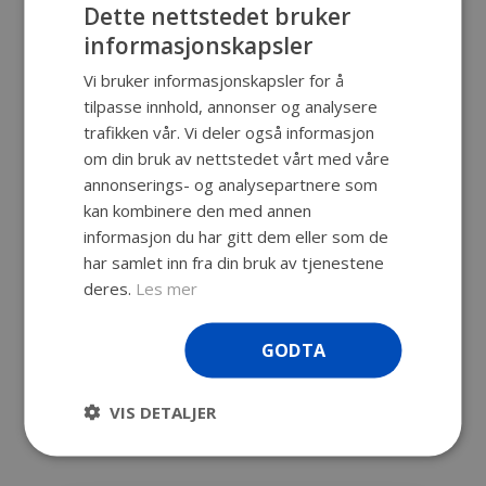
Dette nettstedet bruker
informasjonskapsler
Vi bruker informasjonskapsler for å
tilpasse innhold, annonser og analysere
trafikken vår. Vi deler også informasjon
om din bruk av nettstedet vårt med våre
eks. mva
annonserings- og analysepartnere som
kan kombinere den med annen
Explorer 2712 er en koffert i middels
informasjon du har gitt dem eller som de
størrelse . Produsert av GT Line i Italia,
har samlet inn fra din bruk av tjenestene
den ledende europeiske produsent av
deres.
Les mer
High End-kofferter til industriell bruk.
Leveres som std. med plukkskum
GODTA
VIS DETALJER