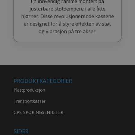
En innvendig ramme montert på
justerbare støtdempere i alle åtte
hjørner. Disse revolusjonerende kassene
er designet for å styre effekten av støt
og vibrasjon på tre akser.
PRODUKTKATEGORIER
Plastproduksjon
Transportkasser
GPS-SPORINGSENHETER
SIDER