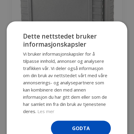
Dette nettstedet bruker
informasjonskapsler
Vi bruker informasjonskapsler for å
tilpasse innhold, annonser og analysere
trafikken vår. Vi deler også informasjon
om din bruk av nettstedet vårt med våre
498,00
kr
eks. mva
annonserings- og analysepartnere som
kan kombinere den med annen
informasjon du har gitt dem eller som de
Meget kraftig og solid koffert med
har samlet inn fra din bruk av tjenestene
dobbeltvegget ramme. Det er muligheter
deres.
Les mer
for forskjellige fargekombinasjoner på
selve kofferten og på låsene
GODTA