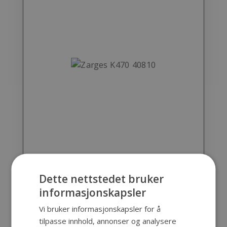
Dette nettstedet bruker
5.199,00
kr
eks. mva
informasjonskapsler
Vi bruker informasjonskapsler for å
Zarges K470 40810 har en lav egenvekt
tilpasse innhold, annonser og analysere