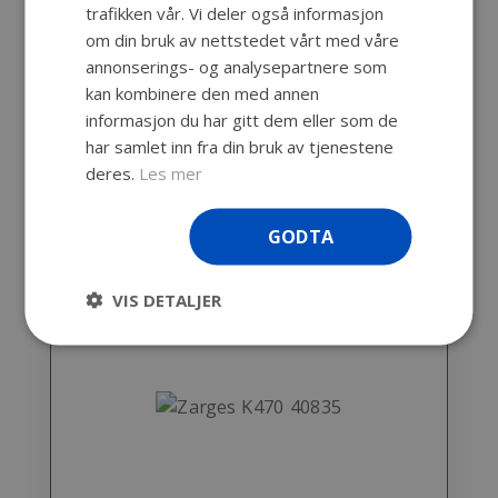
samtidig som den er ekstremt solid.
trafikken vår. Vi deler også informasjon
Kassen har en tetthetsgrad på IP54 og
om din bruk av nettstedet vårt med våre
den kan tettes ytterligere med
annonserings- og analysepartnere som
spesialsilikon
kan kombinere den med annen
informasjon du har gitt dem eller som de
har samlet inn fra din bruk av tjenestene
deres.
Les mer
GODTA
VIS DETALJER