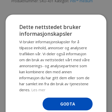
Produktnummer:
SKU-431
Kategori:
Peli™ medium
Beskrivelse
Dette nettstedet bruker
informasjonskapsler
Beskrivelse
Vi bruker informasjonskapsler for å
Vanntett uknuselig koffert, med
tilpasse innhold, annonser og analysere
livstidsgaranti. Vi kan spesialtilpasse
trafikken vår. Vi deler også informasjon
innredningen til din Peli™ Case. Pris gjelder
om din bruk av nettstedet vårt med våre
uten skum.
annonserings- og analysepartnere som
kan kombinere den med annen
Innv. mål: 481 x 367 x 197 mm
informasjon du har gitt dem eller som de
Utv. mål: 525 x 436 x 217 mm
har samlet inn fra din bruk av tjenestene
Dybde lokk: 46 mm
deres.
Les mer
Dybde bunn: 150 mm
Vekt u/skum: 4,8 kg
GODTA
Vekt m/skum: 5,4 kg