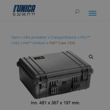
Hjem
»
Våre produkter
»
Transportkasser
»
PELI™
CASE
»
Peli™ medium
» Peli™ Case 1550