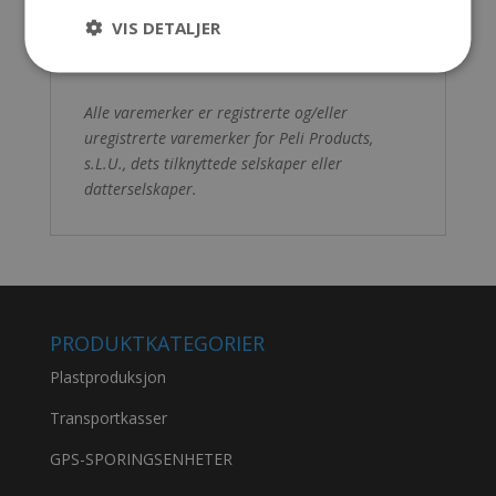
Farge: Sort er std.
VIS DETALJER
Godkjennelser: IP67, Def Stan 81-
41/STANAG 4280
Alle varemerker er registrerte og/eller
uregistrerte varemerker for Peli Products,
s.L.U., dets tilknyttede selskaper eller
datterselskaper.
PRODUKTKATEGORIER
Plastproduksjon
Transportkasser
GPS-SPORINGSENHETER