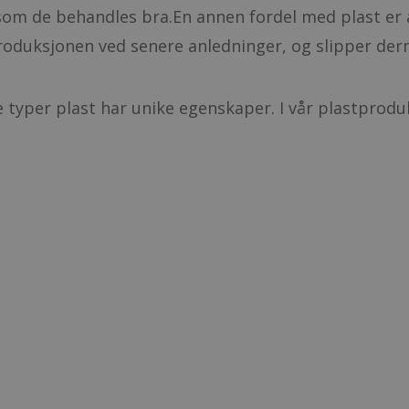
rsom de behandles bra.
En annen fordel med plast er 
produksjonen ved senere anledninger, og slipper der
ke typer plast har unike egenskaper. I vår plastprod