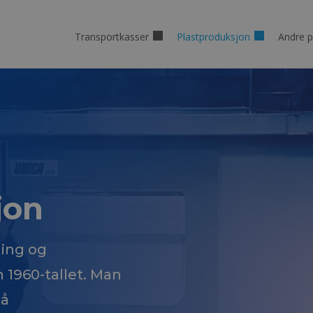
Transportkasser
Plastproduksjon
Andre p
jon
ming og
n 1960-tallet. Man
på