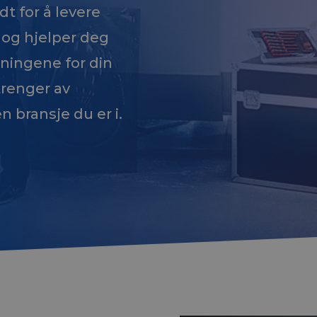
dt for å levere
 og hjelper deg
sningene for din
trenger av
n bransje du er i.