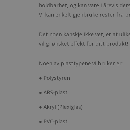
holdbarhet, og kan vare i årevis de
Vi kan enkelt gjenbruke rester fra 
Det noen kanskje ikke vet, er at uli
vil gi ønsket effekt for ditt produkt!
Noen av plasttypene vi bruker er:
●
Polystyren
●
ABS-plast
●
Akryl (
Plexiglas
)
●
PVC-plast