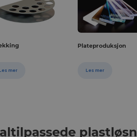
ekking
Plateproduksjon
Les mer
Les mer
altilpassede plastløs