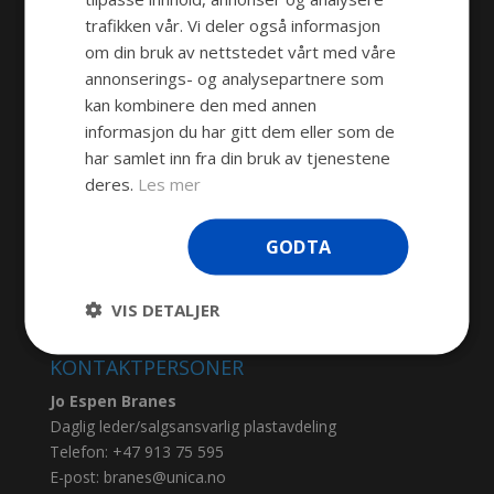
trafikken vår. Vi deler også informasjon
GPS-SPORINGSENHETER
om din bruk av nettstedet vårt med våre
annonserings- og analysepartnere som
SIDER
kan kombinere den med annen
informasjon du har gitt dem eller som de
Kontakt oss
har samlet inn fra din bruk av tjenestene
Om oss
deres.
Les mer
Personvern
GODTA
Produkter
Nyheter
VIS DETALJER
KONTAKTPERSONER
Jo Espen Branes
Daglig leder/salgsansvarlig plastavdeling
Telefon:
+47 913 75 595
E-post:
branes@unica.no