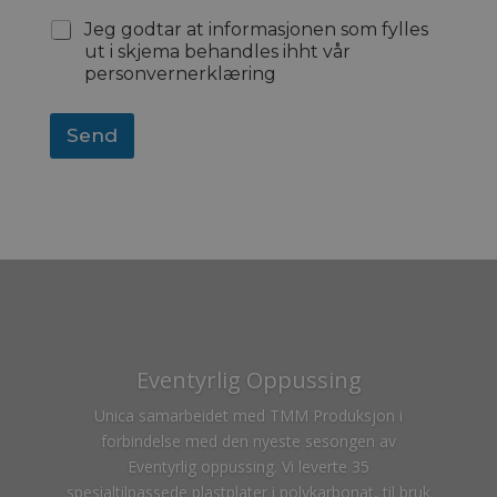
N
a
Jeg godtar at informasjonen som fylles
v
ut i skjema behandles ihht vår
n
personvernerklæring
Send
Eventyrlig Oppussing
Unica samarbeidet med TMM Produksjon i
forbindelse med den nyeste sesongen av
Eventyrlig oppussing. Vi leverte 35
spesialtilpassede plastplater i polykarbonat, til bruk