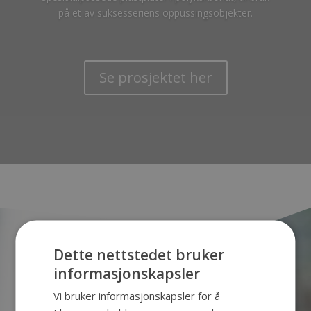
på et av suksesseriens oppussingsobjekter.
Se prosjektet her
Dette nettstedet bruker
informasjonskapsler
Vi bruker informasjonskapsler for å
