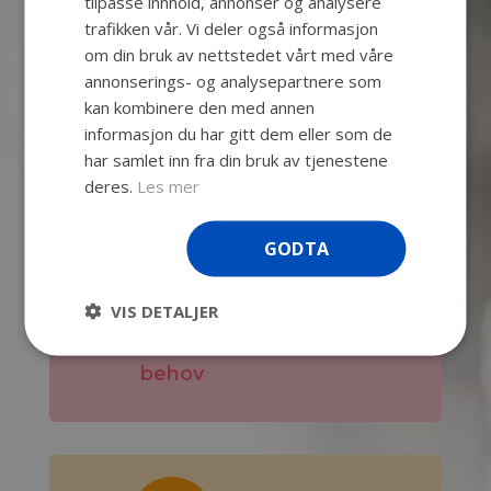
tilpasse innhold, annonser og analysere
trafikken vår. Vi deler også informasjon
om din bruk av nettstedet vårt med våre
annonserings- og analysepartnere som
Kontakt oss med
kan kombinere den med annen
forespørsel
informasjon du har gitt dem eller som de
har samlet inn fra din bruk av tjenestene
deres.
Les mer
GODTA

VIS DETALJER
Vi tilpasser oss dine
behov