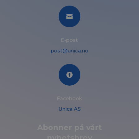

E-post
post@unica.no

Facebook
Unica AS
Abonner på vårt
nyhetsbrev