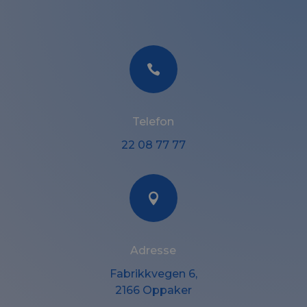

Telefon
22 08 77 77

Adresse
Fabrikkvegen 6,
2166 Oppaker