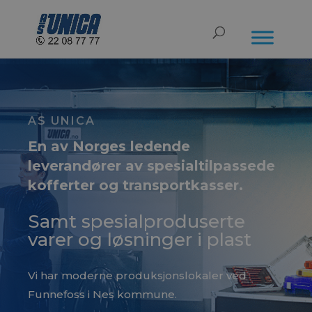
AS UNICA
En av Norges ledende
leverandører av spesialtilpassede
kofferter og transportkasser.
Samt spesialproduserte
varer og løsninger i plast
Vi har moderne produksjonslokaler ved
Funnefoss i Nes kommune.