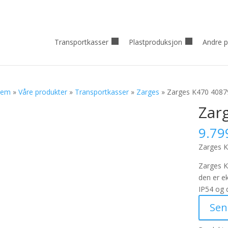
Transportkasser
Plastproduksjon
Andre p
jem
»
Våre produkter
»
Transportkasser
»
Zarges
» Zarges K470 4087
Zar
9.79
Zarges 
Zarges K
den er e
IP54 og d
Sen