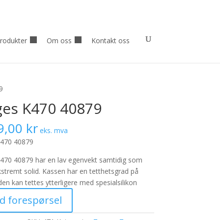
rodukter
Om oss
Kontakt oss
9
ges K470 40879
9,00
kr
eks. mva
K470 40879
470 40879 har en lav egenvekt samtidig som
kstremt solid. Kassen har en tetthetsgrad på
en kan tettes ytterligere med spesialsilikon
d forespørsel