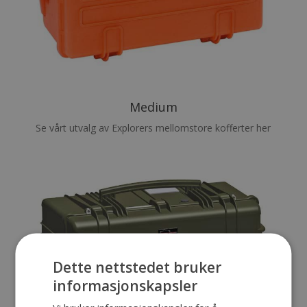
Medium
Se vårt utvalg av Explorers mellomstore kofferter her
Dette nettstedet bruker
informasjonskapsler