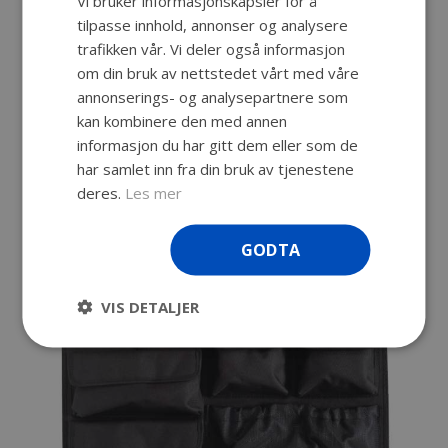
Vi bruker informasjonskapsler for å
tilpasse innhold, annonser og analysere
trafikken vår. Vi deler også informasjon
om din bruk av nettstedet vårt med våre
annonserings- og analysepartnere som
kan kombinere den med annen
Large
informasjon du har gitt dem eller som de
har samlet inn fra din bruk av tjenestene
Se vårt utvalg av Explorers største kofferter her
deres.
Les mer
GODTA
VIS DETALJER