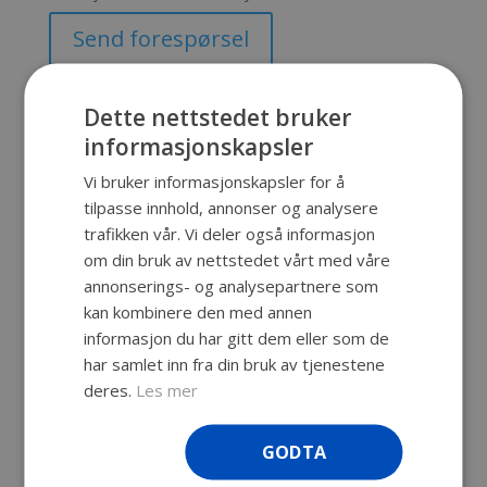
Send forespørsel
Produktnummer:
SKU-48
Kategori:
SKB Cases
Dette nettstedet bruker
informasjonskapsler
Vi bruker informasjonskapsler for å
Beskrivelse
tilpasse innhold, annonser og analysere
trafikken vår. Vi deler også informasjon
Beskrivelse
om din bruk av nettstedet vårt med våre
annonserings- og analysepartnere som
3i-1813-7
Vanntett, uknuselig koffert,
kan kombinere den med annen
med livstidsgaranti. Vi kan
informasjon du har gitt dem eller som de
spesialtilpasse innredningen til din
har samlet inn fra din bruk av tjenestene
koffert slik at ditt utstyr tåler transport
deres.
Les mer
og lagring.
Innv. mål: 470 x 330 x 178 mm
Utv. mål: 504 x 384 x 198 mm
GODTA
Dybde bunn: 140mm