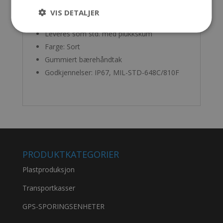
Dybde lokk: 38 mm
VIS DETALJER
Vekt u/skum: 3,0 kg
Leveres som std. med plukkskum
Farge: Sort
Gummiert bærehåndtak
Godkjennelser: IP67, MIL-STD-648C/810F
PRODUKTKATEGORIER
Plastproduksjon
Transportkasser
GPS-SPORINGSENHETER