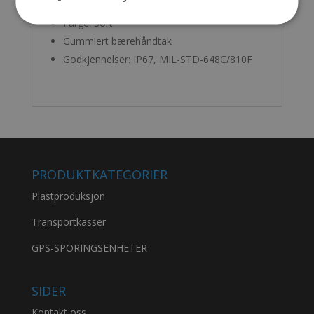
Leveres som std. med plukkskum
Farge: Sort
Gummiert bærehåndtak
Godkjennelser: IP67, MIL-STD-648C/810F
PRODUKTKATEGORIER
Plastproduksjon
Transportkasser
GPS-SPORINGSENHETER
SIDER
Kontakt oss