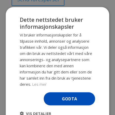
Produktnummer:
SKU-30
Kategori:
SKB Cases
Dette nettstedet bruker
informasjonskapsler
Vi bruker informasjonskapsler for å
Beskrivelse
tilpasse innhold, annonser og analysere
trafikken vår. Vi deler også informasjon
Beskrivelse
om din bruk av nettstedet vårt med våre
annonserings- og analysepartnere som
Vanntett, uknuselig koffert med
livstidsgaranti. Vi kan spesialtilpasse
kan kombinere den med annen
innredningen til din koffert slik at ditt
informasjon du har gitt dem eller som de
utstyr tåler transport og lagring.
har samlet inn fra din bruk av tjenestene
Innv. mål: 737 x 457 x 356 mm
deres.
Les mer
Utv. mål: 801 x 529 x 400 mm
Dybde bunn: 292 mm
GODTA
Dybde lokk: 64 mm
Vekt u/skum: 10,5 kg
VIS DETALJER