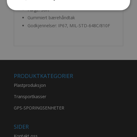
Leveres som std. med skumplater
Farge: Sort
Gummiert bærehåndtak
Godkjennelser: IP67, MIL-STD-648C/810F
PRODUKTKATEGORIER
Plastproduksjon
Transportkasser
GPS-SPORINGSENHETER
SIDER
Kontakt oss