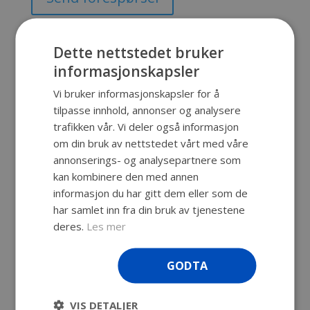
Produktnummer:
SKU-19
Kategori:
SKB Cases
Dette nettstedet bruker
informasjonskapsler
Vi bruker informasjonskapsler for å
Beskrivelse
tilpasse innhold, annonser og analysere
trafikken vår. Vi deler også informasjon
Beskrivelse
om din bruk av nettstedet vårt med våre
annonserings- og analysepartnere som
Vanntett, uknuselig koffert med
livstidsgaranti. Vi kan spesialtilpasse
kan kombinere den med annen
innredningen til din koffert slik at ditt
informasjon du har gitt dem eller som de
utstyr tåler transport og lagring.
har samlet inn fra din bruk av tjenestene
Innv. mål: 1194 x 483 x 203 mm
deres.
Les mer
Utv. mål: 1261 x 546 x 225 mm
Dybde bunn: 152 mm
GODTA
Dybde lokk: 51 mm
Vekt u/skum: 10,6 kg
VIS DETALJER