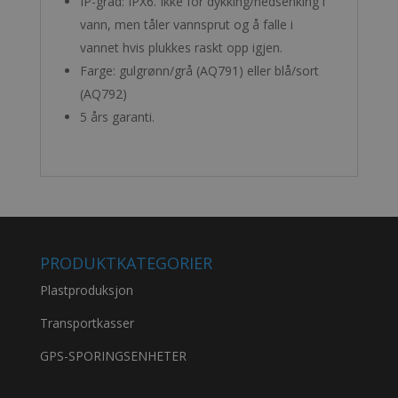
IP-grad: IPX6. Ikke for dykking/nedsenking i
vann, men tåler vannsprut og å falle i
vannet hvis plukkes raskt opp igjen.
Farge: gulgrønn/grå (AQ791) eller blå/sort
(AQ792)
5 års garanti.
PRODUKTKATEGORIER
Plastproduksjon
Transportkasser
GPS-SPORINGSENHETER