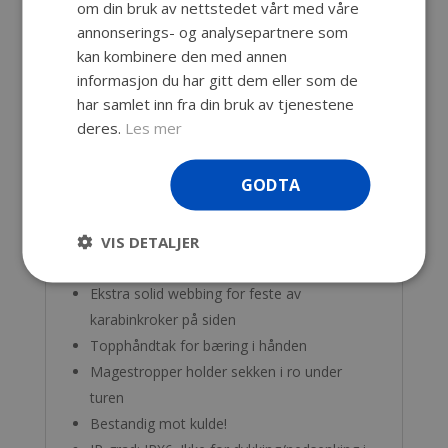
om din bruk av nettstedet vårt med våre
vannsprut i å trenge inn i sekken.
annonserings- og analysepartnere som
Rommer 28 liter.
kan kombinere den med annen
Kraftig 500D vinylmateriale motstår vann
informasjon du har gitt dem eller som de
og riper
har samlet inn fra din bruk av tjenestene
Sveisede sømmer holder vann og fuktighet
deres.
Les mer
ute
Rulleforsegling på siden (komprimert)
GODTA
eller topp (maksvolum).
Utvendige sidelommer for drikke eller
VIS DETALJER
annet utstyr
Pustende og polstrede stropper og belter
Ekstra solid webbing for feste av
karabinkroker på siden
Topphåndtak for bæring i hånden
Magestropper holder sekken i ro under
turen
Bestandig mot kulde!