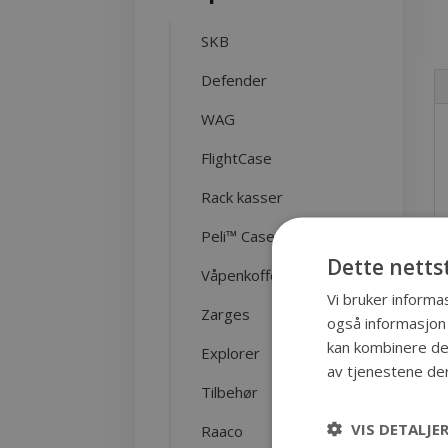
SKB
Defender
WAG
FlightCase
Rack kasser
Peli™ Case
Dette netts
Våpenkofferter
Vi bruker informas
Zarges
også informasjon
kan kombinere den
Explorer
av tjenestene de
Tilbehør
VIS DETALJE
Raaco