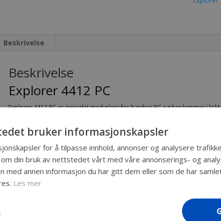
Beskrivelse
Beskrivelse
Explorer 4412 PC
Explorer 4412 PC er innredet med plass for bærbar PC og har lommer i lokk
Innv. mål: 445x345x125(47/78) mm.
tedet bruker informasjonskapsler
Utv. mål: 474x415x149 mm.
Kapasitet: 19,2 liter
jonskapsler for å tilpasse innhold, annonser og analysere trafikke
Vekt: 4,2 kg.
 om din bruk av nettstedet vårt med våre annonserings- og ana
 med annen informasjon du har gitt dem eller som de har samlet 
Stabelbar – også i ulike størrelser
res.
Les mer
Kjemikaliebestandig
Livstidsgaranti
Syrefast stål i metalldelene
R