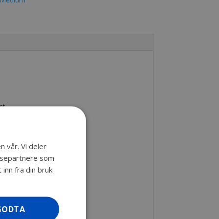
et.
n vår. Vi deler
lysepartnere som
inn fra din bruk
GODTA