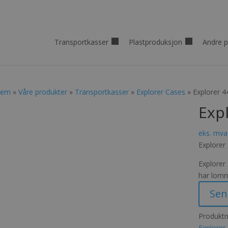
Transportkasser
Plastproduksjon
Andre p
jem
»
Våre produkter
»
Transportkasser
»
Explorer Cases
» Explorer 
Exp
eks. mva
Explorer
Explorer
har lomm
Sen
Produkt
Explore