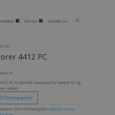
rodukter
Om oss
Kontakt oss
4412 PC
lorer 4412 PC
 4412 PC
 4412 PC er innredet med plass for bærbar PC og
er i lokket
d forespørsel
nummer:
SKU-182
Kategorier:
Explorer Cases
,
r Medium