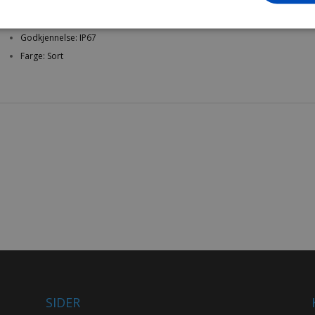
Temperaturbestandig: fra -33 til90 grader C
Mil-standard: Stanag 4280, Mil Std. 810F/810G, Nato Stock Number
Godkjennelse: IP67
Farge: Sort
SIDER