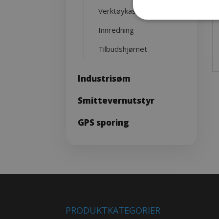
Verktøykasser
Innredning
Tilbudshjørnet
Industrisøm
Smittevernutstyr
GPS sporing
PRODUKTKATEGORIER