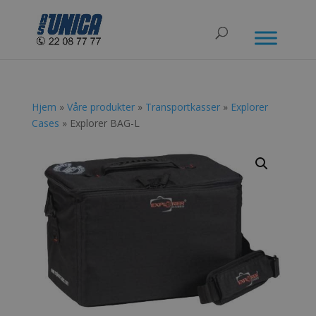
Hjem
»
Våre produkter
»
Transportkasser
»
Explorer
Cases
» Explorer BAG-L