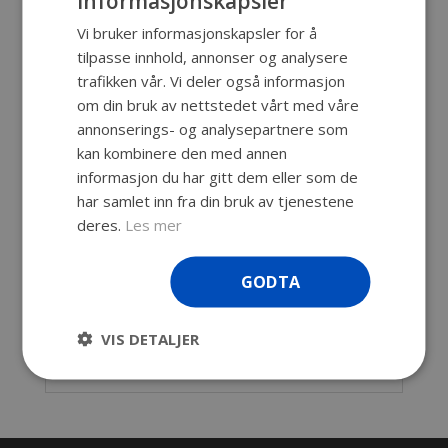
informasjonskapsler
Beskrivelse
Vi bruker informasjonskapsler for å
tilpasse innhold, annonser og analysere
380 x 240 x 240 mm.
trafikken vår. Vi deler også informasjon
Svært holdbar og robust bag med
om din bruk av nettstedet vårt med våre
gummibelagt håndtak og robust glidelås.
annonserings- og analysepartnere som
Praktisk lomme for dokumenter på utsiden.
kan kombinere den med annen
informasjon du har gitt dem eller som de
Avtagbar skulderstropp og gummiknotter i
har samlet inn fra din bruk av tjenestene
bunn, interne polstrede skillevegger for
deres.
Les mer
fleksibel konfigurasjon, perfekt for følsomt
elektronisk, fotografisk utstyr m.m.
GODTA
Passer for Explorer 7630 (plass til 4 stk. eller i
kombinasjon med BAG-M og DIV-N
VIS DETALJER
Farge: sort