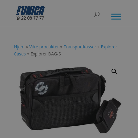
Hjem
»
Våre produkter
»
Transportkasser
»
Explorer
Cases
» Explorer BAG-S