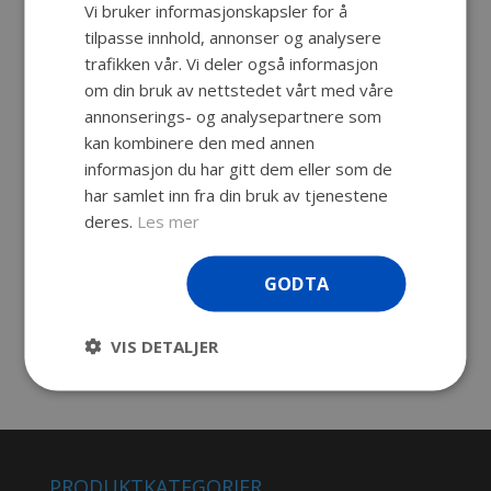
Vi bruker informasjonskapsler for å
Beskrivelse
tilpasse innhold, annonser og analysere
trafikken vår. Vi deler også informasjon
270 x 195 x 130 mm.
om din bruk av nettstedet vårt med våre
Svært holdbar og robust bag med
annonserings- og analysepartnere som
gummibelagt håndtak og robust glidelås.
kan kombinere den med annen
Praktisk lomme for dokumenter på utsiden.
informasjon du har gitt dem eller som de
har samlet inn fra din bruk av tjenestene
Avtagbar skulderstropp og gummiknotter i
deres.
Les mer
bunn, interne polstrede skillevegger for
fleksibel konfigurasjon.
GODTA
Passer for Explorer 2717
Farge: sort
VIS DETALJER
PRODUKTKATEGORIER