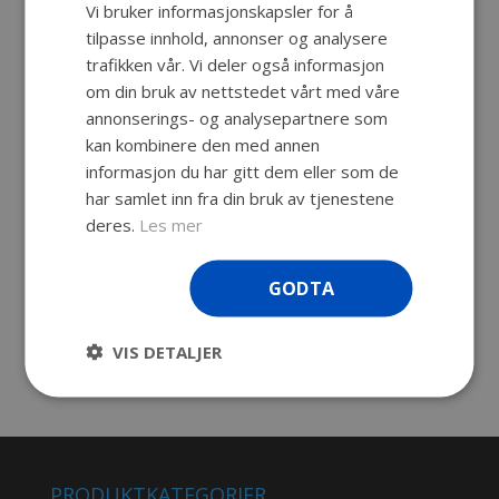
Vi bruker informasjonskapsler for å
Beskrivelse
tilpasse innhold, annonser og analysere
trafikken vår. Vi deler også informasjon
325 x 230 x 95 mm.
om din bruk av nettstedet vårt med våre
Svært holdbar og robust bag med
annonserings- og analysepartnere som
gummibelagt håndtak og robust glidelås.
kan kombinere den med annen
Praktisk lomme for dokumenter på utsiden.
informasjon du har gitt dem eller som de
har samlet inn fra din bruk av tjenestene
Avtagbar skulderstropp og gummiknotter i
deres.
Les mer
bunn, interne polstrede skillevegger for
fleksibel konfigurasjon.
GODTA
Passer for Explorer 3317
Farge: sort
VIS DETALJER
PRODUKTKATEGORIER