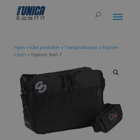
Hjem
»
Våre produkter
»
Transportkasser
»
Explorer
Cases
» Explorer BAG-T