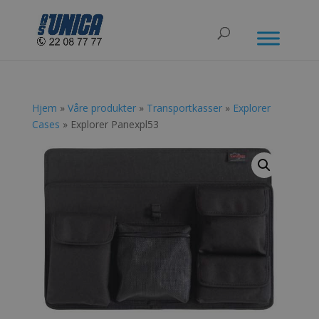
Hjem
»
Våre produkter
»
Transportkasser
»
Explorer
Cases
» Explorer Panexpl53