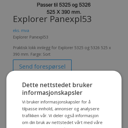
Explorer Panexpl53
eks. mva
Explorer Panexpl53
Praktisk lokk innlegg for Explorer 5325 og 5326 525 x
390 mm. Farge: Sort
Send forespørsel
Produktnummer:
SKU-156
Kategorier:
Explorer Cases
,
Dette nettstedet bruker
Explorer lokkinnlegg
informasjonskapsler
Vi bruker informasjonskapsler for å
tilpasse innhold, annonser og analysere
Beskrivelse
trafikken vår. Vi deler også informasjon
om din bruk av nettstedet vårt med våre