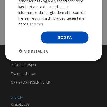
Beskrivelse
annonserings- og analysepartnere som
kan kombinere den med annen
Explorer Panexpl53
informasjon du har gitt dem eller som de
har samlet inn fra din bruk av tjenestene
Praktisk lokk innlegg for Explorer 5325 og
deres.
Les mer
5326 525 x 390 mm. Farge: Sort
GODTA
VIS DETALJER
PRODUKTKATEGORIER
Plastproduksjon
Transportkasser
GPS-SPORINGSENHETER
SIDER
Kontakt oss