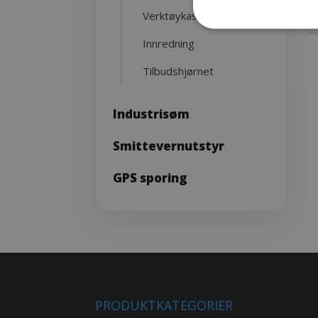
Verktøykasser
Innredning
Tilbudshjørnet
Industrisøm
Smittevernutstyr
GPS sporing
PRODUKTKATEGORIER