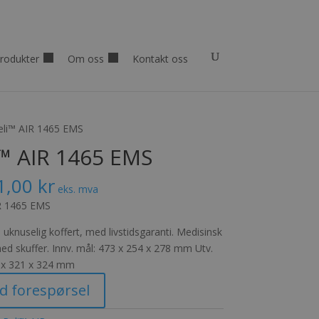
rodukter
Om oss
Kontakt oss
eli™ AIR 1465 EMS
i™ AIR 1465 EMS
1,00
kr
eks. mva
R 1465 EMS
 uknuselig koffert, med livstidsgaranti. Medisinsk
ed skuffer. Innv. mål: 473 x 254 x 278 mm Utv.
 x 321 x 324 mm
d forespørsel