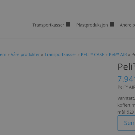
Transportkasser
Plastproduksjon
Andre p
jem
»
Våre produkter
»
Transportkasser
»
PELI™ CASE
»
Peli™ AIR
» P
Pel
7.94
Peli™ AI
Vanntett,
koffert m
mål: 529
Sen