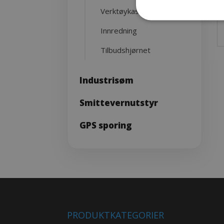
Verktøykasser
Innredning
Tilbudshjørnet
Industrisøm
Smittevernutstyr
GPS sporing
PRODUKTKATEGORIER