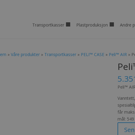
Transportkasser
Plastproduksjon
Andre p
jem
»
Våre produkter
»
Transportkasser
»
PELI™ CASE
»
Peli™ AIR
» P
Peli
5.35
Peli™ AI
Vanntett,
spesialti
får maksi
mål: 549
Sen