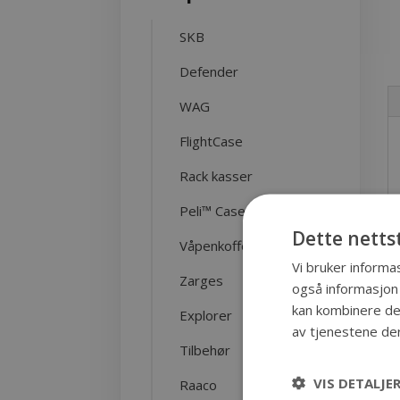
SKB
Defender
WAG
FlightCase
Rack kasser
Peli™ Case
Dette netts
Våpenkofferter
Vi bruker informas
Zarges
også informasjon
kan kombinere den
Explorer
av tjenestene de
Tilbehør
VIS DETALJE
Raaco