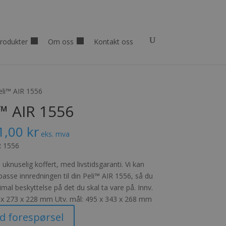
rodukter
Om oss
Kontakt oss
eli™ AIR 1556
™ AIR 1556
1,00
kr
eks. mva
R 1556
 uknuselig koffert, med livstidsgaranti. Vi kan
lpasse innredningen til din Peli™ AIR 1556, så du
mal beskyttelse på det du skal ta vare på. Innv.
 x 273 x 228 mm Utv. mål: 495 x 343 x 268 mm
d forespørsel