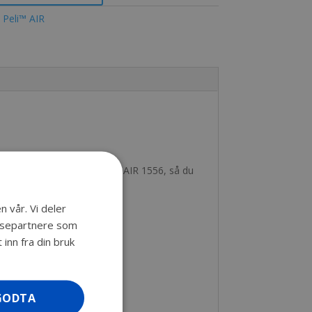
:
Peli™ AIR
sse innredningen til din Peli™ AIR 1556, så du
 uten skuminnlegg.
n vår. Vi deler
lysepartnere som
inn fra din bruk
GODTA
J