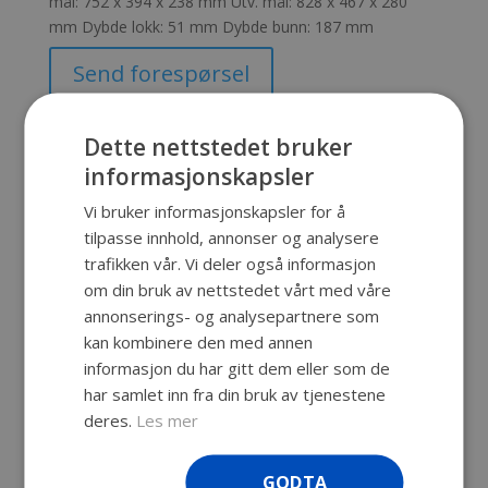
mål: 752 x 394 x 238 mm Utv. mål: 828 x 467 x 280
mm Dybde lokk: 51 mm Dybde bunn: 187 mm
Send forespørsel
Produktnummer:
SKU-3
Kategori:
Peli™ AIR
Dette nettstedet bruker
informasjonskapsler
Vi bruker informasjonskapsler for å
Beskrivelse
tilpasse innhold, annonser og analysere
trafikken vår. Vi deler også informasjon
Beskrivelse
om din bruk av nettstedet vårt med våre
annonserings- og analysepartnere som
Vanntett uknuselig koffert, med
kan kombinere den med annen
livstidsgaranti. Vi kan spesialtilpasse
informasjon du har gitt dem eller som de
innredningen til din Peli™ AIR 1615, så du får
har samlet inn fra din bruk av tjenestene
maksimal beskyttelse av det du skal ta vare
deres.
Les mer
på. 40% lettere enn P1670. Prisen gjelder
uten skuminnlegg.
Innv. mål: 752 x 394 x 238 mm
GODTA