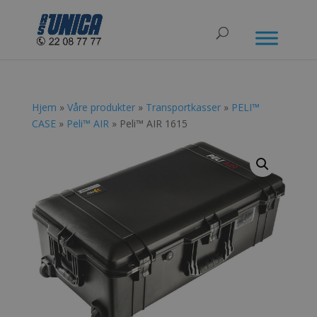
Hjem
»
Våre produkter
»
Transportkasser
»
PELI™
CASE
»
Peli™ AIR
» Peli™ AIR 1615