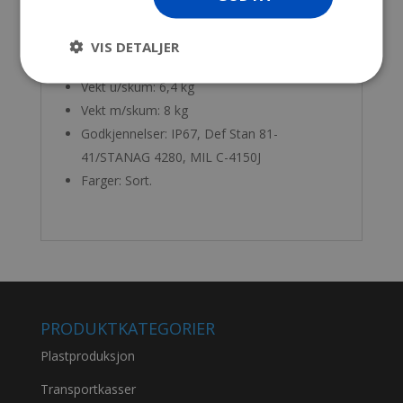
Utv. mål: 828 x 467 x 280 mm
Dybde lokk: 51 mm
VIS DETALJER
Dybde bunn: 187 mm
Vekt u/skum: 6,4 kg
Vekt m/skum: 8 kg
Godkjennelser: IP67, Def Stan 81-
41/STANAG 4280, MIL C-4150J
Farger: Sort.
PRODUKTKATEGORIER
Plastproduksjon
Transportkasser