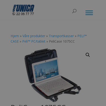
Hjem
»
Våre produkter
»
Transportkasser
»
PELI™
CASE
»
Peli™ PC/tablet
» PeliCase 1075CC