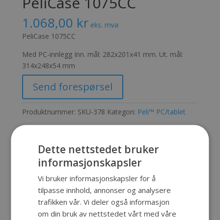
PeliCase 1075CC
1.068,00
kr
eks. mva
PeliCase 1075CC
Med PC-innlegg Inn. mål: 282x201x41 mm. Ut. mål:
314x248x54 mm
Send forespørsel
Produktnummer:
SKU-378
Kategori:
Peli™ PC/tablet
Dette nettstedet bruker
Beskrivelse
informasjonskapsler
Vi bruker informasjonskapsler for å
Beskrivelse
tilpasse innhold, annonser og analysere
trafikken vår. Vi deler også informasjon
Med PC-innlegg
om din bruk av nettstedet vårt med våre
Inn. mål: 282x201x41 mm.