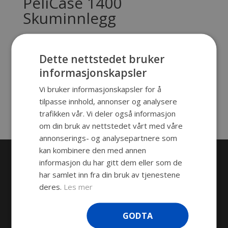
PeliCase 1400
Skuminnlegg
591,00
kr
eks. mva
PeliCase 1400 Skuminnlegg
Dette nettstedet bruker
informasjonskapsler
Skuminnlegg
Vi bruker informasjonskapsler for å
Send forespørsel
tilpasse innhold, annonser og analysere
trafikken vår. Vi deler også informasjon
Produktnummer:
SKU-348
Kategori:
Skum
om din bruk av nettstedet vårt med våre
annonserings- og analysepartnere som
kan kombinere den med annen
informasjon du har gitt dem eller som de
PRODUKTKATEGORIER
har samlet inn fra din bruk av tjenestene
Plastproduksjon
deres.
Les mer
Transportkasser
GODTA
GPS-SPORINGSENHETER