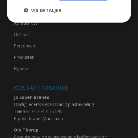
VIS DETALJER
SIDER
Kontakt oss
Om oss
Personvern
Produkter
Nyheter
KONTAKTPERSONER
Jo Espen Branes
Daglig leder/salgsansvarlig plastavdeling
Telefon:
+47 913 75 595
E-post:
branes@unica.no
Ole Thorup
Produksjons- og salgsansvarlig koffertavdeling