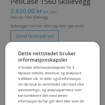
PeliCase 1560 Skillevegg
2.620,00
kr
eks. mva
PeliCase 1560 Skillevegg
Skillevegger som kan deles opp etter eget ønske
Send forespørsel
Produktnummer:
SKU-145
Kategori:
Innredning
Dette nettstedet bruker
informasjonskapsler
Vi bruker informasjonskapsler for å
Beskrivelse
tilpasse innhold, annonser og analysere
trafikken vår. Vi deler også informasjon
Beskrivelse
om din bruk av nettstedet vårt med våre
annonserings- og analysepartnere som
Skillevegger som kan deles opp etter eget
kan kombinere den med annen
ønske.
informasjon du har gitt dem eller som de