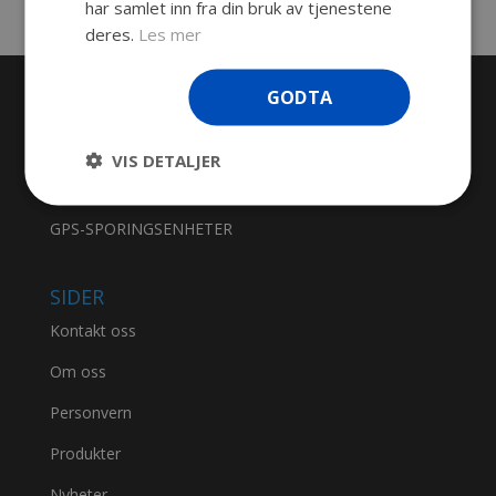
har samlet inn fra din bruk av tjenestene
deres.
Les mer
GODTA
PRODUKTKATEGORIER
Plastproduksjon
VIS DETALJER
Transportkasser
GPS-SPORINGSENHETER
SIDER
Kontakt oss
Om oss
Personvern
Produkter
Nyheter