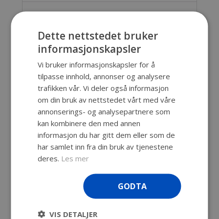
Beskrivelse
Dette nettstedet bruker
Vanntett uknuselig koffert, med
informasjonskapsler
livstidsgaranti. Vi kan spesialtilpasse
innredningen til din Peli™ Case. Pris gjelder
Vi bruker informasjonskapsler for å
uten skum.
tilpasse innhold, annonser og analysere
trafikken vår. Vi deler også informasjon
Innv. mål: 516 x 390 x 228 mm
om din bruk av nettstedet vårt med våre
Utv. mål: 560 x 455 x 264 mm
annonserings- og analysepartnere som
Dybde lokk: 51 mm
kan kombinere den med annen
Dybde bunn: 178 mm
informasjon du har gitt dem eller som de
Vekt u/skum: 7,71 kg
har samlet inn fra din bruk av tjenestene
Vekt m/skum: 9,07kg
deres.
Les mer
Farge: Sort
Godkjennelser: IP67, Def Stan 81-
GODTA
41/STANAG 4280
VIS DETALJER
Alle varemerker er registrerte og/eller