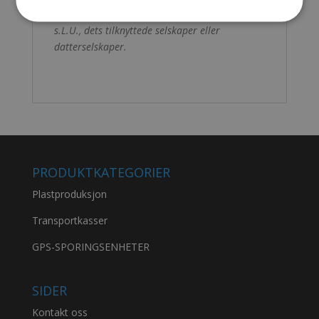
uregistrerte varemerker for Peli Products,
s.L.U., dets tilknyttede selskaper eller
datterselskaper.
PRODUKTKATEGORIER
Plastproduksjon
Transportkasser
GPS-SPORINGSENHETER
SIDER
Kontakt oss