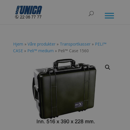
Hjem
»
Våre produkter
»
Transportkasser
»
PELI™
CASE
»
Peli™ medium
» Peli™ Case 1560