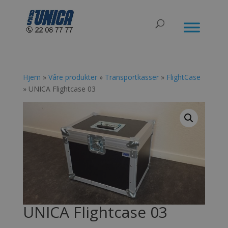
Hjem
»
Våre produkter
»
Transportkasser
»
FlightCase
» UNICA Flightcase 03
UNICA Flightcase 03