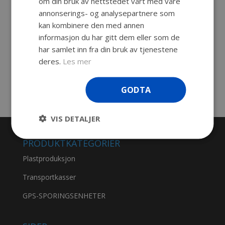
om din bruk av nettstedet vårt med våre
1 stk. innfelt håndtak
annonserings- og analysepartnere som
1 stk. innfelt butterflylås med øye for
kan kombinere den med annen
informasjon du har gitt dem eller som de
hengelås
har samlet inn fra din bruk av tjenestene
deres.
Les mer
Dette er en demomodell som selges til sterkt
redusert pris.
GODTA
VIS DETALJER
PRODUKTKATEGORIER
Plastproduksjon
Transportkasser
GPS-SPORINGSENHETER