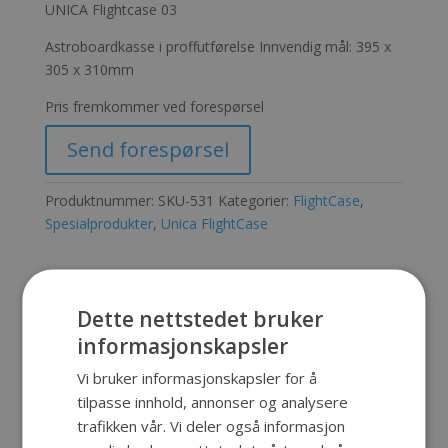
UNICA Flightcase 03
Astroboardkasse i proffutførelse Innvendig mål: 395 x
305 x 310mm
Pris fremkommer ved forespørsel
Send forespørsel
Produktnummer:
SKU-531
Kategorier:
FlightCase
,
Spesialprodukter
,
Unica FlightCase
Beskrivelse
Dette nettstedet bruker
informasjonskapsler
Beskrivelse
Vi bruker informasjonskapsler for å
tilpasse innhold, annonser og analysere
Astroboardkasse i proffutførelse.
trafikken vår. Vi deler også informasjon
Innvendig mål: 395 x 305 x 310mm