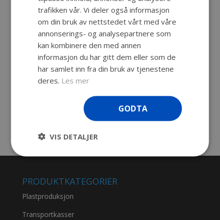
trafikken vår. Vi deler også informasjon
Beskrivelse
om din bruk av nettstedet vårt med våre
annonserings- og analysepartnere som
Vakuumformet deksel til fruktøy i en
kan kombinere den med annen
Norsk butikkjede
informasjon du har gitt dem eller som de
Vi tar frem prototyper og etterhvert endelige
har samlet inn fra din bruk av tjenestene
produksjonsverktøy slik at serieproduksjon
deres.
Les mer
kan startes. Alle farger kan matches inn så de
passer sammen med andre detaljer i f.eks.
GODTA
lakkert stål.
VIS DETALJER
PRODUKTKATEGORIER
Plastproduksjon
Transportkasser