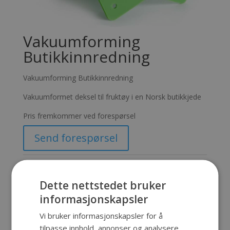
Vakuumforming
Butikkinnredning
Vakuumforming Butikkinnredning
Vakuumformet deksel til fruktøy i en Norsk butikkjede
Pris fremkommer ved forespørsel
Send forespørsel
Produktnummer:
SKU-285
Kategorier:
Spesialprodukter
,
Vakuumforming
Dette nettstedet bruker
informasjonskapsler
Vi bruker informasjonskapsler for å
Beskrivelse
tilpasse innhold, annonser og analysere