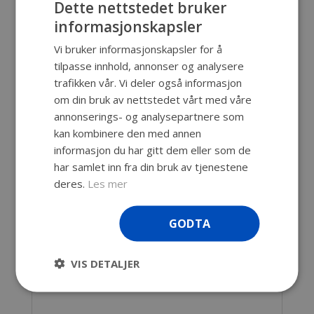
Dette nettstedet bruker
informasjonskapsler
Produktnummer:
SKU-11
Kategori:
Viking Box
Vi bruker informasjonskapsler for å
tilpasse innhold, annonser og analysere
trafikken vår. Vi deler også informasjon
Beskrivelse
om din bruk av nettstedet vårt med våre
annonserings- og analysepartnere som
Beskrivelse
kan kombinere den med annen
informasjon du har gitt dem eller som de
Aluminiumskasse med solide håndtak og
har samlet inn fra din bruk av tjenestene
låser. Stablebar med andre merker.
deres.
Les mer
Innv. mål: 550 x 350 x 380 mm
Utv. mål: 590 x 390 x 420 mm
GODTA
Kapasitet: 73 liter
Vekt: 5,6 kg
Pakning i lokk
VIS DETALJER
Solide låser med øyer for hengelås