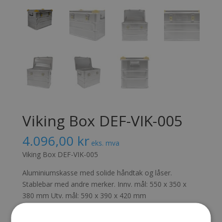
Viking Box DEF-VIK-005
4.096,00
kr
eks. mva
Viking Box DEF-VIK-005
Aluminiumskasse med solide håndtak og låser.
Stablebar med andre merker. Innv. mål: 550 x 350 x
380 mm Utv. mål: 590 x 390 x 420 mm
Send forespørsel