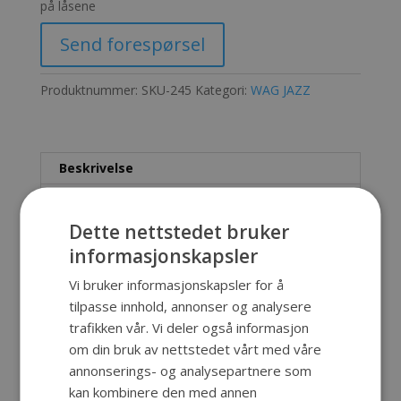
på låsene
Send forespørsel
Produktnummer:
SKU-245
Kategori:
WAG JAZZ
Beskrivelse
Beskrivelse
Dette nettstedet bruker
informasjonskapsler
Lett, enkel og solid koffert. Det er muligheter
for forskjellige fargekombinasjoner på selve
Vi bruker informasjonskapsler for å
kofferten og på låsene. Vi kan også innrede
tilpasse innhold, annonser og analysere
koffertene etter forskjellige utstyr som skal
trafikken vår. Vi deler også informasjon
oppbevares eller fraktes.
om din bruk av nettstedet vårt med våre
annonserings- og analysepartnere som
Inn. mål: 285x200x70 mm
kan kombinere den med annen
Ut. mål: 291x252x80 mm