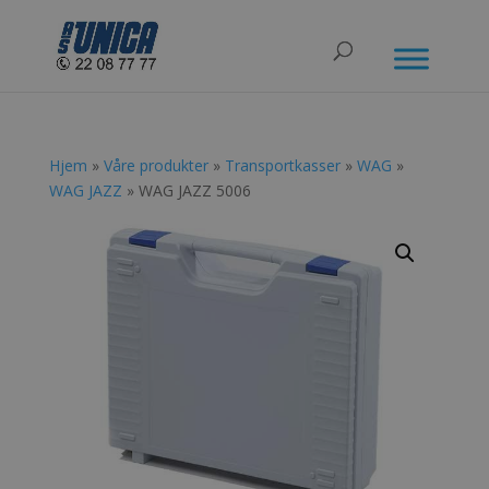
Hjem
»
Våre produkter
»
Transportkasser
»
WAG
»
WAG JAZZ
» WAG JAZZ 5006