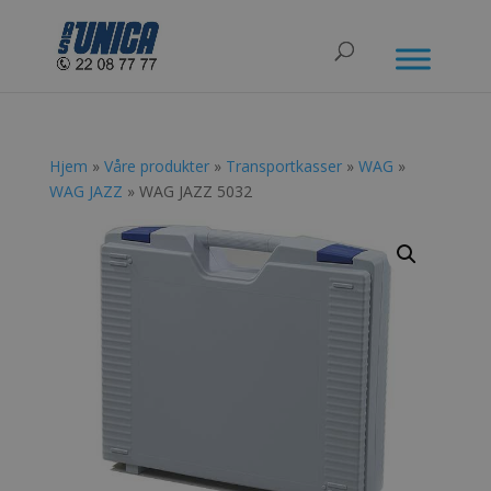
Hjem
»
Våre produkter
»
Transportkasser
»
WAG
»
WAG JAZZ
» WAG JAZZ 5032