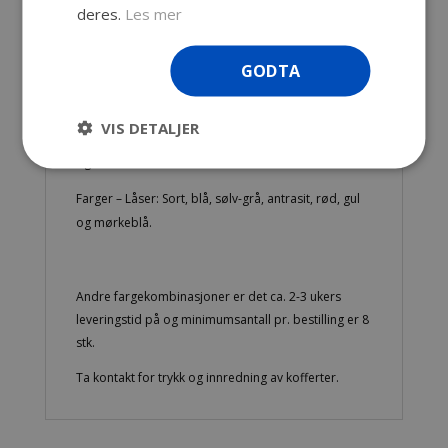
deres.
Les mer
Min. antall ved bestilling: 4 stk.
Normalt på lager: Svart med blå låser (Enkelte
GODTA
modeller kan være utsolgt og vil da få opptil
til 3 ukers leveringstid)
VIS DETALJER
Farger – Koffert: Sort, blå, sølv-grå, antrasit, rød, gul
og mørkeblå.
Farger – Låser: Sort, blå, sølv-grå, antrasit, rød, gul
og mørkeblå.
Andre fargekombinasjoner er det ca. 2-3 ukers
leveringstid på og minimumsantall pr. bestilling er 8
stk.
Ta kontakt for trykk og innredning av kofferter.