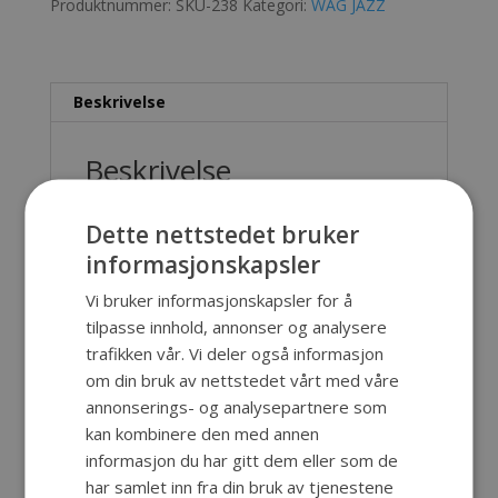
Produktnummer:
SKU-238
Kategori:
WAG JAZZ
Beskrivelse
Beskrivelse
Lett, enkel og solid koffert. Det er muligheter
Dette nettstedet bruker
for forskjellige fargekombinasjoner på selve
informasjonskapsler
kofferten og på låsene. Vi kan også innrede
koffertene etter forskjellige utstyr som skal
Vi bruker informasjonskapsler for å
oppbevares eller fraktes.
tilpasse innhold, annonser og analysere
trafikken vår. Vi deler også informasjon
Inn. mål: 490x340x110 mm
om din bruk av nettstedet vårt med våre
Ut. mål: 497x411x120 mm
annonserings- og analysepartnere som
Dybde lokk: 55 mm
kan kombinere den med annen
Dybde bunn 55 mm
informasjon du har gitt dem eller som de
Materiale: Polypropylene (PP)
har samlet inn fra din bruk av tjenestene