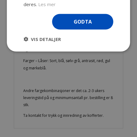
deres.
Les mer
Min. antall ved bestilling: 4 stk.
Normalt på lager: Svart med blå låser (Enkelte
GODTA
modeller kan i være utsolgt og vil da få opptil
til 3 ukers leveringstid)
VIS DETALJER
Farger – Koffert: Sort, blå, sølv-grå, antrasit, rød, gul
og mørkeblå.
Farger – Låser: Sort, blå, sølv-grå, antrasit, rød, gul
og mørkeblå.
Andre fargekombinasjoner er det ca. 2-3 ukers
leveringstid på og minimumsantall pr. bestilling er 8
stk.
Ta kontakt for trykk og innredning av kofferter.