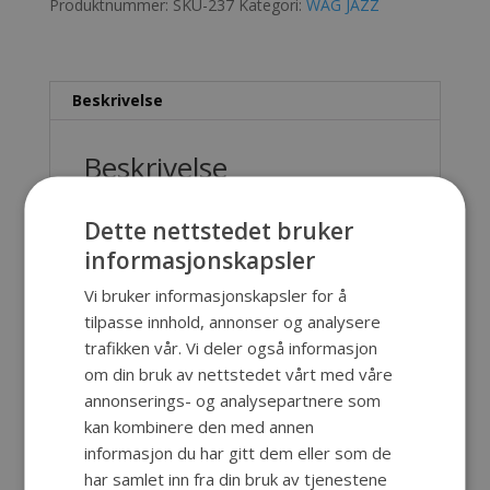
Produktnummer:
SKU-237
Kategori:
WAG JAZZ
Beskrivelse
Beskrivelse
Lett, enkel og solid koffert. Det er muligheter
Dette nettstedet bruker
for forskjellige fargekombinasjoner på selve
informasjonskapsler
kofferten og på låsene. Vi kan også innrede
koffertene etter forskjellige utstyr som skal
Vi bruker informasjonskapsler for å
oppbevares eller fraktes.
tilpasse innhold, annonser og analysere
trafikken vår. Vi deler også informasjon
Inn. mål: 490x340x130 mm
om din bruk av nettstedet vårt med våre
Ut. mål: 497x411x140 mm
annonserings- og analysepartnere som
Dybde lokk: 55 mm
kan kombinere den med annen
Dybde bunn 75 mm
informasjon du har gitt dem eller som de
Materiale: Polypropylene (PP)
har samlet inn fra din bruk av tjenestene