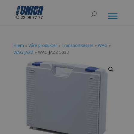
Hjem
»
Våre produkter
»
Transportkasser
»
WAG
»
WAG JAZZ
» WAG JAZZ 5033