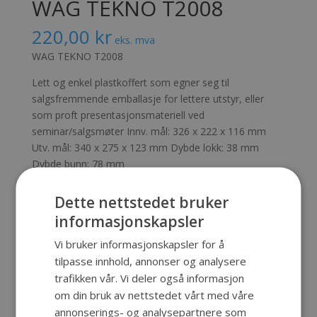
WAG TEKNO T2008
220,00
kr
eks. mva
WAG TEKNO T2008
Lett og enkel plastkoffert som egner seg til
salgsfremmende emballasje for lettere utstyr, eller
som proft presentasjonsmateriell ved
seminar/salgsmøter Innv. mål: 326 x 222 x 116 mm
Utv. mål: 340 x 275 x 123 mm Dybde lokk: 38 mm
Dybde bunn: 78 mm
Send forespørsel
Dette nettstedet bruker
informasjonskapsler
Produktnummer:
SKU-273
Kategori:
WAG TEKNO
Vi bruker informasjonskapsler for å
tilpasse innhold, annonser og analysere
trafikken vår. Vi deler også informasjon
Beskrivelse
om din bruk av nettstedet vårt med våre
annonserings- og analysepartnere som