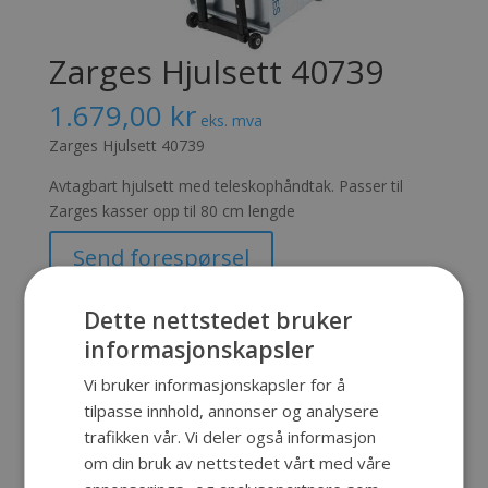
Zarges Hjulsett 40739
1.679,00
kr
eks. mva
Zarges Hjulsett 40739
Avtagbart hjulsett med teleskophåndtak. Passer til
Zarges kasser opp til 80 cm lengde
Send forespørsel
Produktnummer:
SKU-115
Kategorier:
Tilbehør
,
Zarges
Dette nettstedet bruker
informasjonskapsler
Vi bruker informasjonskapsler for å
Beskrivelse
tilpasse innhold, annonser og analysere
trafikken vår. Vi deler også informasjon
om din bruk av nettstedet vårt med våre
Beskrivelse