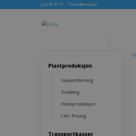
22 08 77 77
post@unica.no
H
Plastproduksjon
Vakuumforming
Knekking
Plateproduksjon
CNC-fresing
Transportkasser