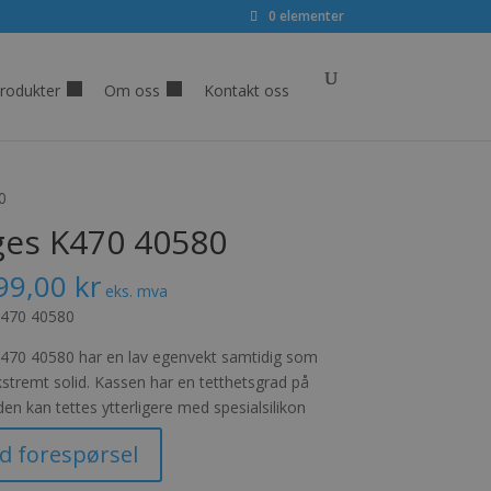
0 elementer
rodukter
Om oss
Kontakt oss
0
ges K470 40580
99,00
kr
eks. mva
K470 40580
470 40580 har en lav egenvekt samtidig som
kstremt solid. Kassen har en tetthetsgrad på
en kan tettes ytterligere med spesialsilikon
d forespørsel