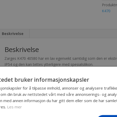
Produkt
K470
Beskrivelse
Beskrivelse
Zarges K470 40580 har en lav egenvekt samtidig som den er ekstre
IP54 og den kan tettes ytterligere med spesialsilikon.
Innv. mål: 1150 x 750 x 480 mm
Utv. mål: 1200 x 800 x 500 mm
tedet bruker informasjonskapsler
Kapasitet: 415 liter
jonskapsler for å tilpasse innhold, annonser og analysere trafikke
Vekt: 20 kg
 om din bruk av nettstedet vårt med våre annonserings- og ana
IP54
 med annen informasjon du har gitt dem eller som de har samlet 
res.
Les mer