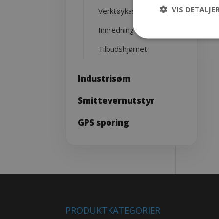
VIS DETALJE
Verktøykasser
Innredning
Tilbudshjørnet
Industrisøm
Smittevernutstyr
GPS sporing
PRODUKTKATEGORIER