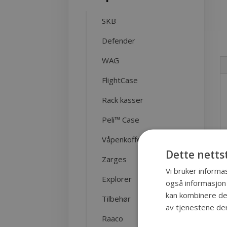
SKB
Defender
WAG
FlightCase
Rack kasser
Peli™ Case
Våpenkofferter
Dette netts
Zarges
Vi bruker informas
Explorer
også informasjon
kan kombinere den
Tilbehør
av tjenestene de
Raaco