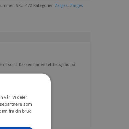
nummer:
SKU-472
Kategorier:
Zarges
,
Zarges
mt solid. Kassen har en tetthetsgrad på
n vår. Vi deler
lysepartnere som
inn fra din bruk