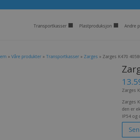
Transportkasser
Plastproduksjon
Andre p
jem
»
Våre produkter
»
Transportkasser
»
Zarges
» Zarges K470 4058
Zar
13.5
Zarges 
Zarges K
den er e
IP54 og d
Sen