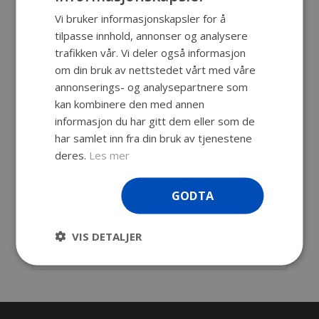
Vi bruker informasjonskapsler for å
Beskrivelse
tilpasse innhold, annonser og analysere
Zarges K470 40810 har en lav egenvekt
trafikken vår. Vi deler også informasjon
samtidig som den er ekstremt solid. Kassen
om din bruk av nettstedet vårt med våre
har en tetthetsgrad på IP54 og den kan tettes
annonserings- og analysepartnere som
ytterligere med spesialsilikon. Alle Zarges
kan kombinere den med annen
kasser kan tilbys med spesialtilpasset
informasjon du har gitt dem eller som de
skuminnredning hos oss.
har samlet inn fra din bruk av tjenestene
Innv. mål: 550 x 350 x 150 mm
deres.
Les mer
Utv. mål: 600 x 400 x 180 mm
Kapasitet: 29 liter
GODTA
Vekt: 4,2 kg
IP54
VIS DETALJER