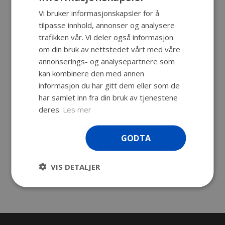
Vi bruker informasjonskapsler for å
Beskrivelse
tilpasse innhold, annonser og analysere
trafikken vår. Vi deler også informasjon
Zarges K470 IP65 40839 vil komme til nytte
om din bruk av nettstedet vårt med våre
der kassen utsettes for kraftig og hyppig
annonserings- og analysepartnere som
vannsprut og stor påvirkning av støv og
kan kombinere den med annen
andre partikler som for eksempel ved bruk på
informasjon du har gitt dem eller som de
kjøretøy, tilhengere, båt, offshore etc.
har samlet inn fra din bruk av tjenestene
Innv. mål: 600x560x440 mm
deres.
Les mer
Utv. mål: 650x610x470 mm
Kapasitet: 148 liter
GODTA
Vekt: 7,4 kg
IP65
VIS DETALJER