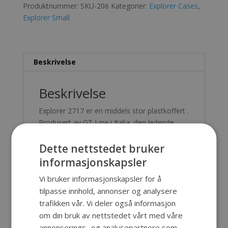
Produktnummer:
SKU-206
Kategorier:
Explorer Cases
,
Explorer Small
Beskrivelse
Beskrivelse
Explorer 2717 er en middels stor plastkoffert .
Produsert av GT Line i Italia, den ledende
europeiske produsent av High End-kofferter
Dette nettstedet bruker
til industriell bruk. Leveres som std. med
plukkskum.
informasjonskapsler
Innv. mål: 276x200x170(35/135) mm.
Vi bruker informasjonskapsler for å
tilpasse innhold, annonser og analysere
Utv. mål: 305x270x194 mm.
trafikken vår. Vi deler også informasjon
om din bruk av nettstedet vårt med våre
annonserings- og analysepartnere som
Kapasitet: 9,0 liter