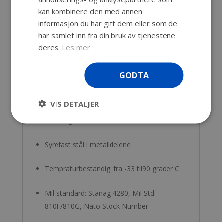
kan kombinere den med annen
informasjon du har gitt dem eller som de
Vekt u/skum: 1,93 kg.
har samlet inn fra din bruk av tjenestene
deres.
Les mer
Vekt m/skum: 2,12 kg.
Stabelbar – også i ulike størrelser
GODTA
Kjemikalbestandig
VIS DETALJER
Livstidsgaranti
Syrefast stål i metalldelene
Tempraturbestandig: fra -33 til90 grader C
Mil-standard: Stanag 4280, Mil Std.
810F/810G, Nato Stock Number