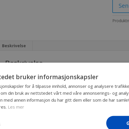
Sen
Produkt
Beskrivelse
Beskrivelse
En innvendig ramme montert på justerbare støtdempere i alle åtte
tedet bruker informasjonskapsler
er designet for å styre effekten av støt og vibrasjon på tre akser
jonskapsler for å tilpasse innhold, annonser og analysere trafikke
rammen sikrer naturlig lufting – hvilket er svært viktig for skjørt 
 om din bruk av nettstedet vårt med våre annonserings- og ana
som gamle trekasser.
 med annen informasjon du har gitt dem eller som de har samlet 
Inkluderer skinner på baksiden, samt lokk foran og bak
res.
Les mer
Justerbar elastomer støtteknologi
Nøyaktig støtdemping for enhver last
R
Støpte håndtak gir et godt og sikkert grep