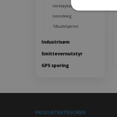
Verktøykasser
Innredning
Tilbudshjørnet
Industrisøm
Smittevernutstyr
GPS sporing
PRODUKTKATEGORIER