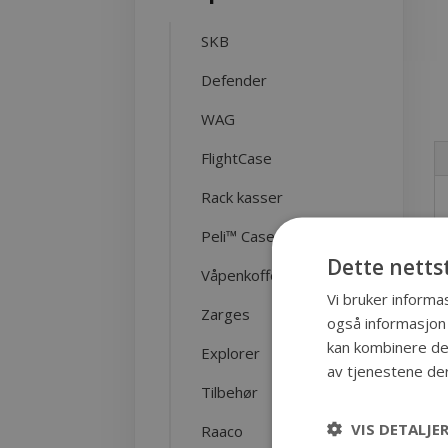
SKB
Defender
WAG
FlightCase
Rack kasser
Peli™ Case
Dette netts
Våpenkofferter
Vi bruker informas
Zarges
også informasjon
kan kombinere den
Explorer
av tjenestene de
Tilbehør
VIS DETALJE
Raaco