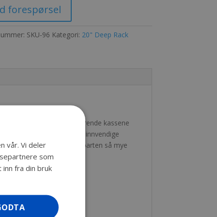
d forespørsel
nummer:
SKU-96
Kategori:
20" Deep Rack
 hjørner. Disse revolusjonerende kassene
. Den gode plassen rundt den innvendige
n vår. Vi deler
utstyr. Kassene veier kun halvparten så mye
lysepartnere som
inn fra din bruk
GODTA