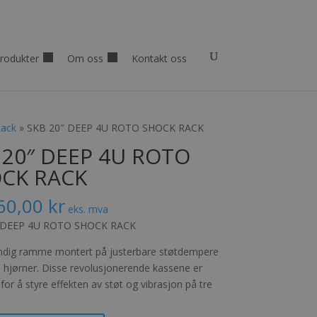
rodukter
Om oss
Kontakt oss
Rack
» SKB 20″ DEEP 4U ROTO SHOCK RACK
 20″ DEEP 4U ROTO
CK RACK
60,00
kr
eks. mva
 DEEP 4U ROTO SHOCK RACK
ndig ramme montert på justerbare støtdempere
te hjørner. Disse revolusjonerende kassene er
for å styre effekten av støt og vibrasjon på tre