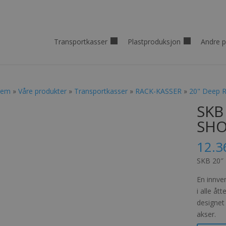
Transportkasser
Plastproduksjon
Andre p
jem
»
Våre produkter
»
Transportkasser
»
RACK-KASSER
»
20" Deep 
SKB
SHO
12.3
SKB 20″
En innve
i alle åt
designet 
akser.