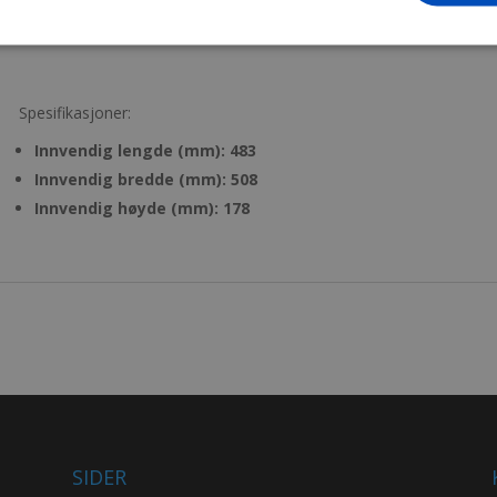
Montering i rackene er enkelt med medfølgende hardware
Spesifikasjoner:
Innvendig lengde (mm): 483
Innvendig bredde (mm): 508
Innvendig høyde (mm): 178
SIDER